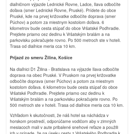
diaľničnom výjazde Lednické Rovne, Ladce, Ilava odbočíte
doľava (smer Lednické Rovne, Pruské). Prídete do obce
Pruské, kde na prvej križovatke odbočíte doprava (smer
Púchov) a potom za miestnym kostolom doľava. 6
kilometrov bude cesta stúpať do obce Vršatské Podhradie.
Prejdete priamo cez dedinu k Vršatským bralám a na
parkovisku pokračujete rovno. Po 500 metroch ste v hoteli.
Trasa od diaľnice meria cca 10 km.
Príjazd zo smeru Žilina, Košice
Na diaľnici D1 Žilina - Bratislava na výjazde Ilava odbočíte
doprava na obec Pruské. V Pruskom na prvej križovatke
odbočíte doprava (smer Púchov) a potom za miestnym
kostolom doľava. 6 kilometrov bude cesta stúpať do obce
Vršatské Podhradie. Prejdete priamo cez dedinu k
Vršatským bralám a na parkovisku pokračujete rovno. Po
500 metroch ste v hoteli. Trasa od diaľnice meria cca 10 km.
Vzhľadom k skutočnosti, že náš hotel sa náchádza v
horskom prostredí, odporúčame vodičom aby v zimných
mesiacoch mali v aute pribalené snehové reťaze a použili
ich v prípade, že na úseku cesty z Vršatského Podhradia k