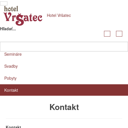
Sidebar
Hotel Vršatec
×
Hľadať...
Hotel
Reštaurácia
Semináre
Svadby
Pobyty
Kontakt
Kontakt
Kontakt