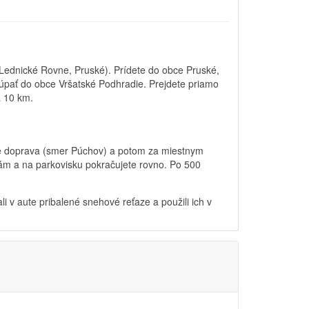
r Lednické Rovne, Pruské). Prídete do obce Pruské,
úpať do obce Vršatské Podhradie. Prejdete priamo
a 10 km.
číte doprava (smer Púchov) a potom za miestnym
lám a na parkovisku pokračujete rovno. Po 500
v aute pribalené snehové reťaze a použili ich v
k môže podliehať autorským právam
k môže podliehať autorským právam
k môže podliehať autorským právam
Podmienky
Podmienky
Podmienky
Nahlásiť problém
Nahlásiť problém
Nahlásiť problém