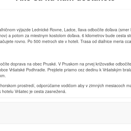
 diaľničnom výjazde Lednické Rovne, Ladce, Ilava odbočíte doľava (sme
hov) a potom za miestnym kostolom doľava. 6 kilometrov bude cesta st
čujete rovno. Po 500 metroch ste v hoteli. Trasa od diaľnice meria cc
 odbočíte doprava na obec Pruské. V Pruskom na prvej križovatke odbo
 obce Vršatské Podhradie. Prejdete priamo cez dedinu k Vršatským bra
 km.
 horskom prostredí, odporúčame vodičom aby v zimných mesiacoch mali 
 hotelu Vršatec je cesta zasnežená.
Klávesové skratky
Klávesové skratky
Klávesové skratky
Obrázo
Obrázo
Obrázo
For development purposes only
For development purposes only
For development purposes only