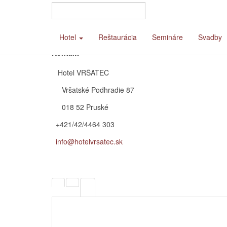
Hotel
Reštaurácia
Semináre
Svadby
Kontakt
Hotel VRŠATEC
Vršatské Podhradie 87
018 52 Pruské
+421/42/4464 303
info@hotelvrsatec.sk