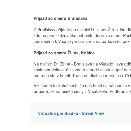
Príjazd zo smeru Bratislava
Z Bratislavy pôjdete po diaľnici D1 smer Žilina. Na
kde na prvej križovatke odbočíte doprava (smer Púc
cez dedinu k Vršatským bralám a na parkovisku pokra
Príjazd zo smeru Žilina, Košice
Na diaľnici D1 Žilina - Bratislava na výjazde Ilava
kostolom doľava. 6 kilometrov bude cesta stúpať do
metroch ste v hoteli. Trasa od diaľnice meria cca 10
Vzhľadom k skutočnosti, že náš hotel sa náchádza v
prípade, že na úseku cesty z Vršatského Podhradia k
Virtuálna prehliadka - Street View