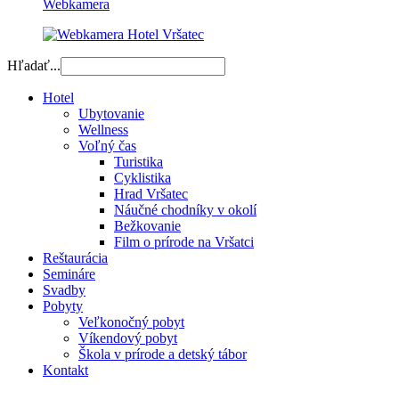
Webkamera
Hľadať...
Hotel
Ubytovanie
Wellness
Voľný čas
Turistika
Cyklistika
Hrad Vršatec
Náučné chodníky v okolí
Bežkovanie
Film o prírode na Vršatci
Reštaurácia
Semináre
Svadby
Pobyty
Veľkonočný pobyt
Víkendový pobyt
Škola v prírode a detský tábor
Kontakt