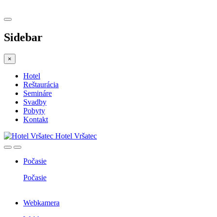
Sidebar
×
Hotel
Reštaurácia
Semináre
Svadby
Pobyty
Kontakt
Hotel Vršatec
Počasie
Počasie
Webkamera