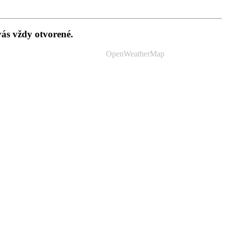
vás vždy otvorené.
OpenWeatherMap