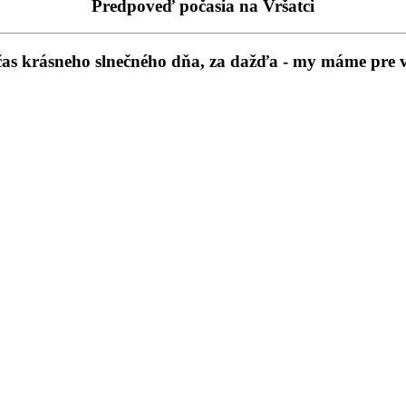
Predpoveď počasia na Vršatci
očas krásneho slnečného dňa, za dažďa - my máme pre 